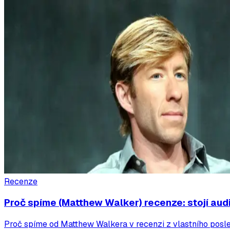
Recenze
Proč spíme (Matthew Walker) recenze: stojí aud
Proč spíme od Matthew Walkera v recenzi z vlastního poslech