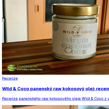
Recenze
Wild & Coco panenský raw kokosový olej: rece
Recenze panenského raw kokosového oleje Wild & Coco z vlast