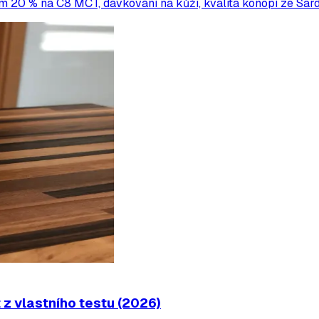
 20 % na C8 MCT, dávkování na kůži, kvalita konopí ze Sardin
z vlastního testu (2026)