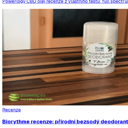
Powerlogy CBD olej recenze z vlastního testu: full spectrum
Recenze
Biorythme recenze: přírodní bezsodý deodorant 