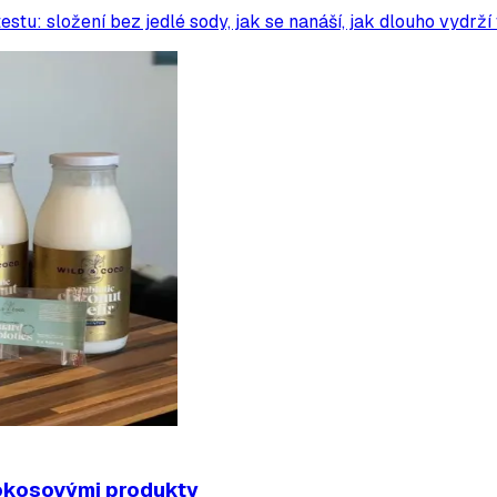
stu: složení bez jedlé sody, jak se nanáší, jak dlouho vydrží 
okosovými produkty