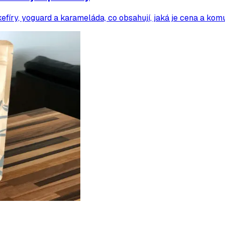
fíry, yoguard a karameláda, co obsahují, jaká je cena a komu