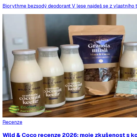
Biorythme bezsodý deodorant V lese najdeš se z vlastního te
Recenze
Wild & Coco recenze 2026: moje zkušenost s k