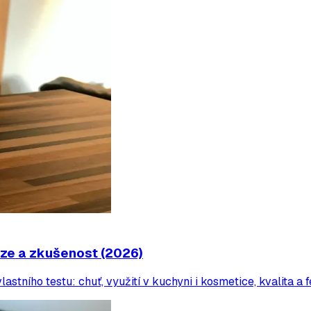
nze a zkušenost (2026)
ního testu: chuť, využití v kuchyni i kosmetice, kvalita a f