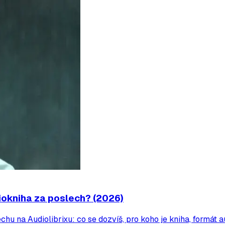
iokniha za poslech? (2026)
u na Audiolibrixu: co se dozvíš, pro koho je kniha, formát au