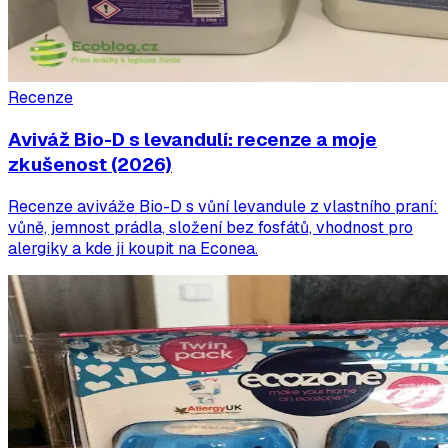
Recenze
Aviváž Bio-D s levandulí: recenze a moje
zkušenost (2026)
Recenze aviváže Bio-D s vůní levandule z vlastního praní:
vůně, jemnost prádla, složení bez fosfátů, vhodnost pro
alergiky a kde ji koupit na Econea.