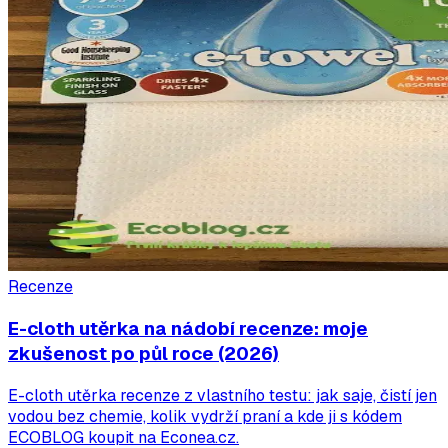
Recenze
E-cloth utěrka na nádobí recenze: moje
zkušenost po půl roce (2026)
E-cloth utěrka recenze z vlastního testu: jak saje, čistí jen
vodou bez chemie, kolik vydrží praní a kde ji s kódem
ECOBLOG koupit na Econea.cz.