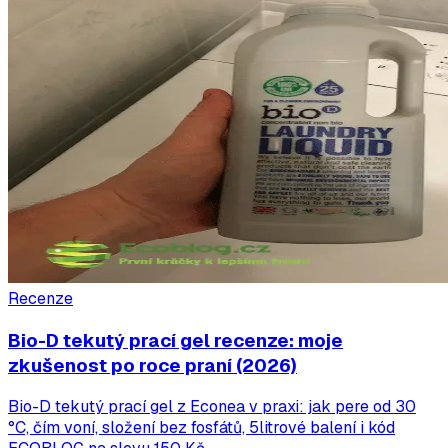
Recenze
Bio-D tekutý prací gel recenze: moje
zkušenost po roce praní (2026)
Bio-D tekutý prací gel z Econea v praxi: jak pere od 30
°C, čím voní, složení bez fosfátů, 5litrové balení i kód