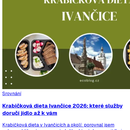
Srovnání
Krabičková dieta Ivančice 2026: které služby
doručí jídlo až k vám
Krabičková dieta v Ivančicích a okolí: porovnal jsem