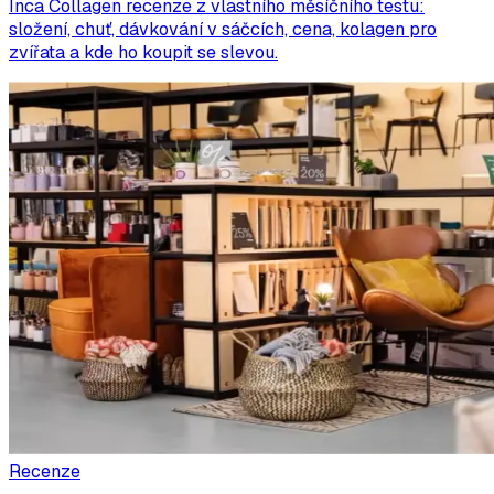
Inca Collagen recenze z vlastního měsíčního testu:
složení, chuť, dávkování v sáčcích, cena, kolagen pro
zvířata a kde ho koupit se slevou.
Recenze