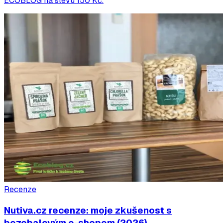
ECOBLOG na slevu 150 Kč.
Recenze
Nutiva.cz recenze: moje zkušenost s
bezobalovým e-shopem (2026)