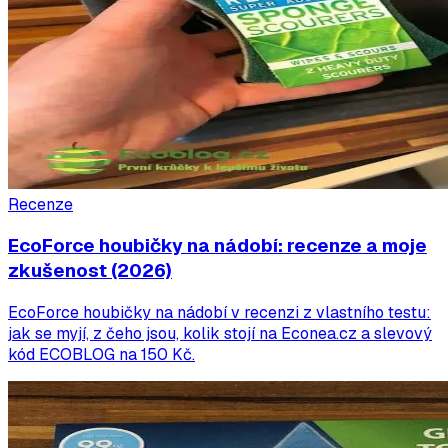
Recenze
EcoForce houbičky na nádobí: recenze a moje
zkušenost (2026)
EcoForce houbičky na nádobí v recenzi z vlastního testu:
jak se myjí, z čeho jsou, kolik stojí na Econea.cz a slevový
kód ECOBLOG na 150 Kč.