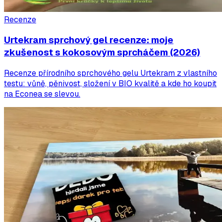
Recenze
Urtekram sprchový gel recenze: moje
zkušenost s kokosovým sprcháčem (2026)
Recenze přírodního sprchového gelu Urtekram z vlastního
testu: vůně, pěnivost, složení v BIO kvalitě a kde ho koupit
na Econea se slevou.