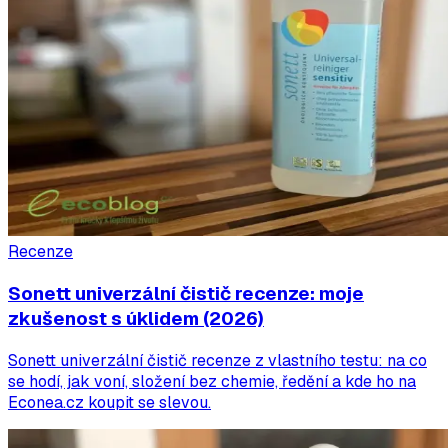
Recenze
Sonett univerzální čistič recenze: moje
zkušenost s úklidem (2026)
Sonett univerzální čistič recenze z vlastního testu: na co
se hodí, jak voní, složení bez chemie, ředění a kde ho na
Econea.cz koupit se slevou.