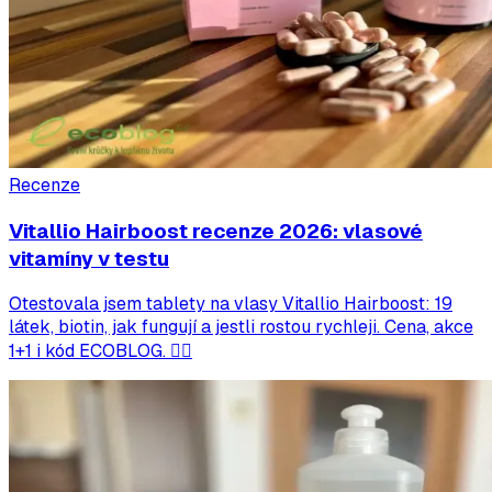
Recenze
Vitallio Hairboost recenze 2026: vlasové
vitamíny v testu
Otestovala jsem tablety na vlasy Vitallio Hairboost: 19
látek, biotin, jak fungují a jestli rostou rychleji. Cena, akce
1+1 i kód ECOBLOG. 💁‍♀️