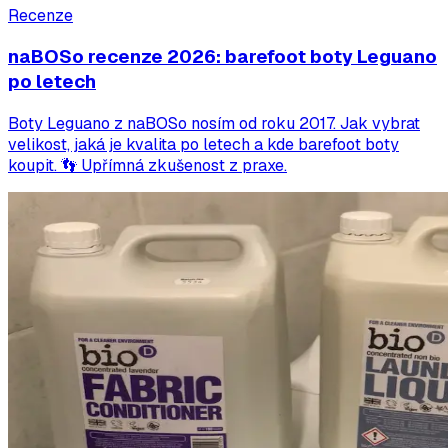
Recenze
naBOSo recenze 2026: barefoot boty Leguano
po letech
Boty Leguano z naBOSo nosím od roku 2017. Jak vybrat
velikost, jaká je kvalita po letech a kde barefoot boty
koupit. 👣 Upřímná zkušenost z praxe.