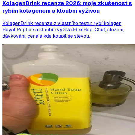
KolagenDrink recenze 2026: moje zkušenost s
rybím kolagenem a kloubní výživou
KolagenDrink recenze z vlastního testu: rybí kolagen
Royal Peptide a kloubní výživa FlexiRep. Chuť, složení,
dávkování, cena a kde koupit se slevou.