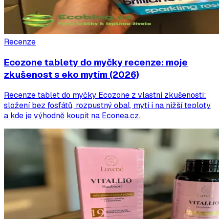
Recenze
Ecozone tablety do myčky recenze: moje
zkušenost s eko mytím (2026)
Recenze tablet do myčky Ecozone z vlastní zkušenosti:
složení bez fosfátů, rozpustný obal, mytí i na nižší teploty
a kde je výhodně koupit na Econea.cz.