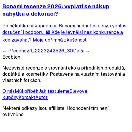
Bonami recenze 2026: vyplatí se nákup
nábytku a dekorací?
Po několika nákupech na Bonami hodnotím ceny, rychlost
doručení i podporu. 🛍️ Kde je levnější než konkurence a
kde zaváhal? Moje upřímná zkušenost.
← Předchozí
1
…
22
23
24
25
26
…
30
Další →
Ecoblog
Nezávislé recenze a srovnání eko a přírodních produktů,
doplňků a kosmetiky. Postavené na vlastním testování a
vlastních fotkách.
O nás
Můj příběh
Jak testujeme
Slevové
kupóny
Kontakt
Autor
Některé odkazy jsou affiliate. Hodnocení tím není
ovlivněno.