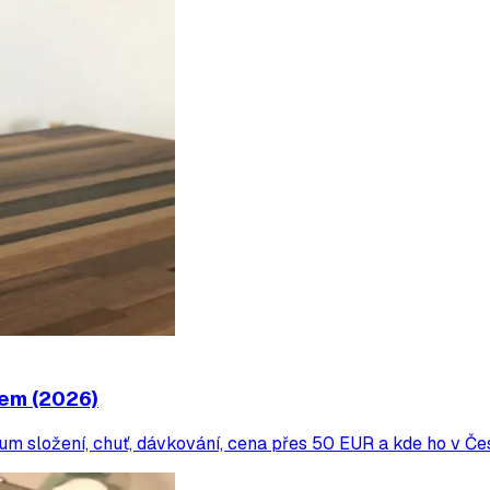
jem (2026)
rum složení, chuť, dávkování, cena přes 50 EUR a kde ho v Če