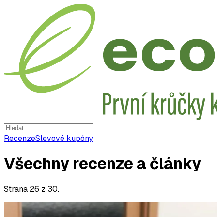
Recenze
Slevové kupóny
Všechny recenze a články
Strana
26
z
30
.