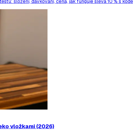
testu: složení, dávkování, cena, jak funguje sleva 10 % s k
 eko vložkami (2026)