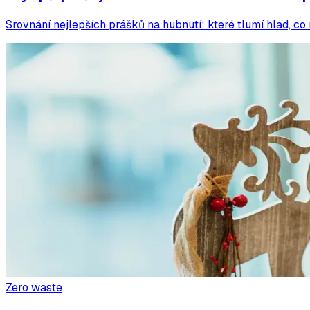
Srovnání nejlepších prášků na hubnutí: které tlumí hlad, co 
Zero waste