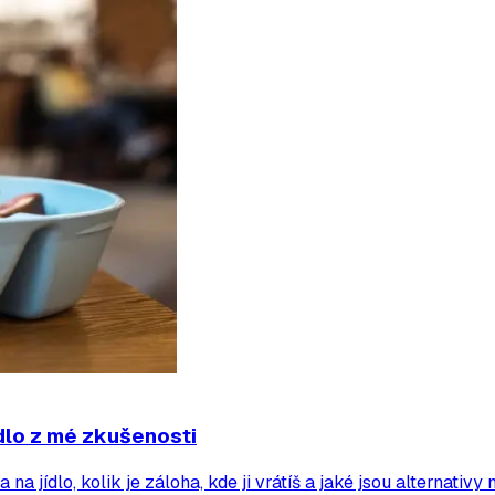
dlo z mé zkušenosti
a jídlo, kolik je záloha, kde ji vrátíš a jaké jsou alternativy