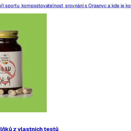
 při sportu, kompostovatelnost, srovnání s Organyc a kde je k
lňků z vlastních testů