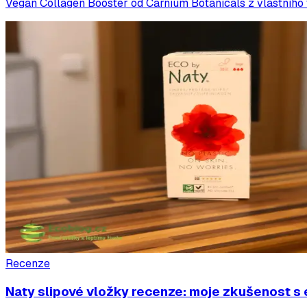
Vegan Collagen Booster od Carnium Botanicals z vlastního 
Recenze
Naty slipové vložky recenze: moje zkušenost s